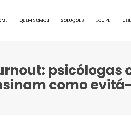
OME
QUEM SOMOS
SOLUÇÕES
EQUIPE
CLI
rnout: psicólogas 
nsinam como evitá-