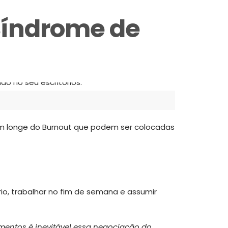
 Síndrome de
bem longe do Burnout que podem ser colocadas
io, trabalhar no fim de semana e assumir
entos é inevitável essa negociação do