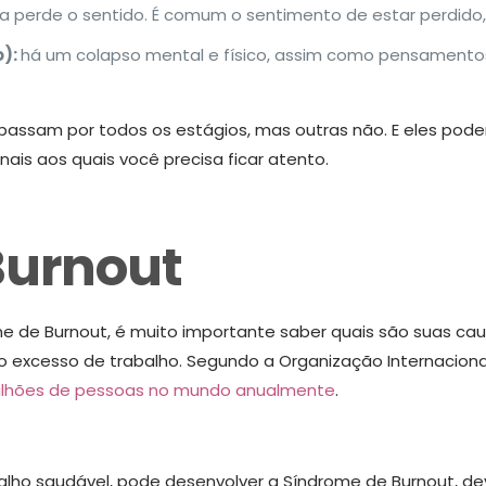
da perde o sentido. É comum o sentimento de estar perdido,
o):
há um colapso mental e físico, assim como pensamentos
passam por todos os estágios, mas outras não. E eles pod
nais aos quais você precisa ficar atento.
Burnout
 de Burnout, é muito importante saber quais são suas cau
 o excesso de trabalho. Segundo a Organização Internaciona
milhões de pessoas no mundo anualmente
.
ho saudável, pode desenvolver a Síndrome de Burnout, dev