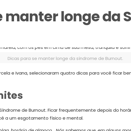
se manter longe da
Dicas para se manter longe da síndrome de Burnout.
rcela e Ivana, selecionaram quatro dicas para você ficar 
mites
 Síndrome de Burnout. Ficar frequentemente depois do horár
ocê a um esgotamento físico e mental.
 folga, horário de almoço… Nós sabemos que, em alguns
mom