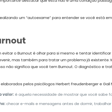
É importante destacar que esta não é uma condição passage
iar realizando um “autoexame” para entender se você está em
urnout
vitar o Burnout é olhar para si mesmo e tentar identifica
prevenir, mas também para tratar um problema já existent
isso não significa que você tem Burnout. O diagnóstico e t
elaborados pelos psicólogos Herbert Freudenberger e Gail N
 valor:
é aquela necessidade de mostrar que você sabe fa
ho:
checar e-mails e mensagens antes de dormir, trabalhar