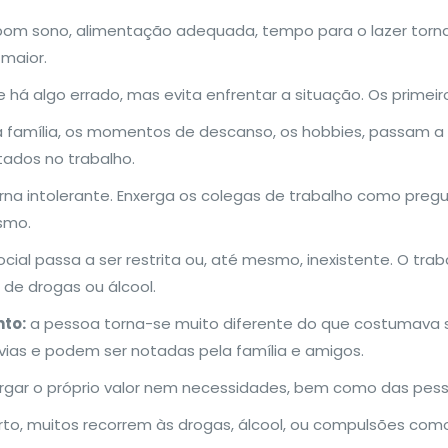
om sono, alimentação adequada, tempo para o lazer tornam
maior.
á algo errado, mas evita enfrentar a situação. Os primeiro
 família, os momentos de descanso, os hobbies, passam a 
ados no trabalho.
na intolerante. Enxerga os colegas de trabalho como pregui
smo.
ocial passa a ser restrita ou, até mesmo, inexistente. O tra
 de drogas ou álcool.
to:
a pessoa torna-se muito diferente do que costumava s
vias e podem ser notadas pela família e amigos.
rgar o próprio valor nem necessidades, bem como das pess
to, muitos recorrem às drogas, álcool, ou compulsões como