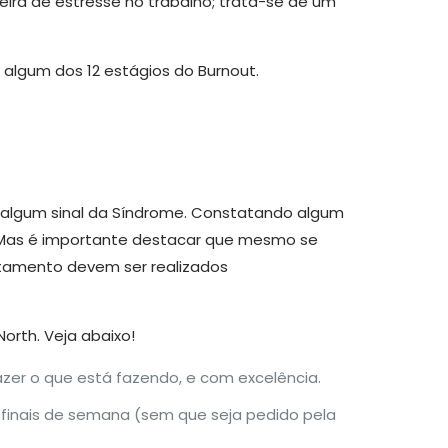
ira de estresse no trabalho; trata-se de um
 algum dos 12 estágios do Burnout.
r algum sinal da Síndrome. Constatando algum
e. Mas é importante destacar que mesmo se
ratamento devem ser realizados
orth. Veja abaixo!
zer o que está fazendo, e com excelência.
 finais de semana (sem que seja pedido pela