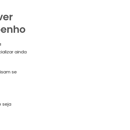
ver
penho
a
alizar ainda
isam se
 seja