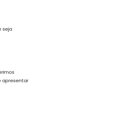
 seja
erimos
e apresentar