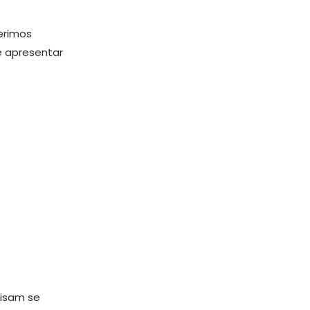
erimos
e apresentar
isam se